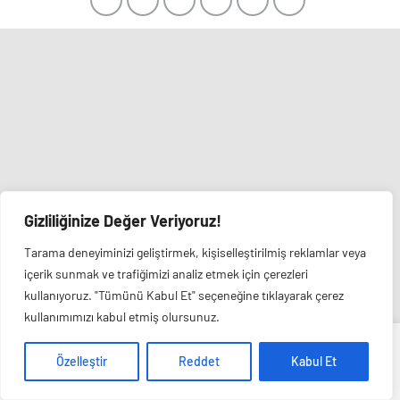
Gizliliğinize Değer Veriyoruz!
Tarama deneyiminizi geliştirmek, kişiselleştirilmiş reklamlar veya
içerik sunmak ve trafiğimizi analiz etmek için çerezleri
kullanıyoruz. "Tümünü Kabul Et" seçeneğine tıklayarak çerez
kullanımımızı kabul etmiş olursunuz.
Veri politikasındaki amaçlarla sınırlı ve mevzuata uygun şekilde
Özelleştir
Reddet
Kabul Et
çerez konumlandırmaktayız. Detaylar için
veri politikamızı
inceleyebilirsiniz.