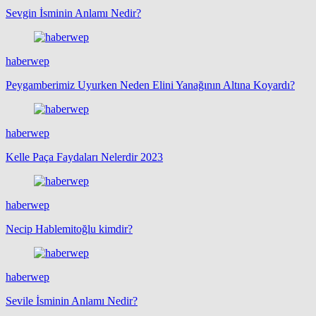
Sevgin İsminin Anlamı Nedir?
haberwep
Peygamberimiz Uyurken Neden Elini Yanağının Altına Koyardı?
haberwep
Kelle Paça Faydaları Nelerdir 2023
haberwep
Necip Hablemitoğlu kimdir?
haberwep
Sevile İsminin Anlamı Nedir?