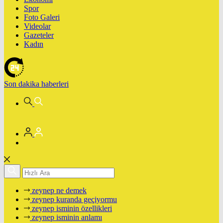
Spor
Foto Galeri
Videolar
Gazeteler
Kadın
Son dakika
haberleri
zeynep ne demek
zeynep kuranda geçiyormu
zeynep isminin özellikleri
zeynep isminin anlamı