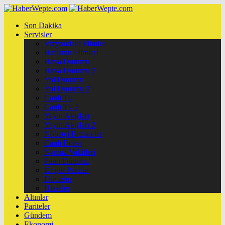
Son Dakika
Servisler
Vizyondaki Filmler
Haftanin Filmleri
Hava Durumu
Hava Durumu 2
Yol Durumu
Yol Durumu 2
Canlı Tv
Canlı Tv 2
Yayın Akışları
Yayın Akışları 2
Nöbetçi Eczaneler
Canlı Borsa
Namaz Vakitleri
Puan Durumu
Kripto Paralar
Dövizler
Hisseler
Altınlar
Pariteler
Gündem
Ekonomi