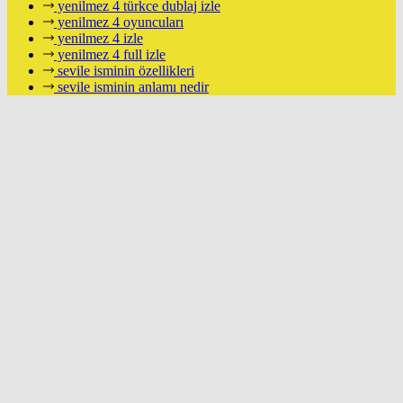
yenilmez 4 türkce dublaj izle
yenilmez 4 oyuncuları
yenilmez 4 izle
yenilmez 4 full izle
sevile isminin özellikleri
sevile isminin anlamı nedir