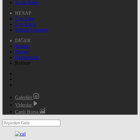
Sıcak Haber
HESAP
Üye Giriş
Üye Kayıt
Şifremi Unuttum
DİĞER
İletişim
Künye
Hakkımızda
Reklam
Galeriler
Videolar
Canlı Borsa