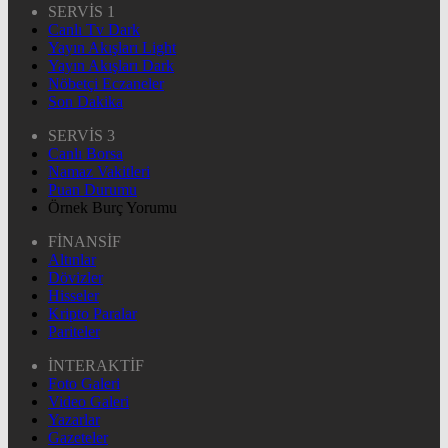
SERVİS 1
Canlı Tv Dark
Yayın Akışları Light
Yayın Akışları Dark
Nöbetçi Eczaneler
Son Dakika
SERVİS 3
Canlı Borsa
Namaz Vakitleri
Puan Durumu
Örnek Burç Yorumu
FİNANSİF
Altınlar
Dövizler
Hisseler
Kripto Paralar
Pariteler
İNTERAKTİF
Foto Galeri
Video Galeri
Yazarlar
Gazeteler