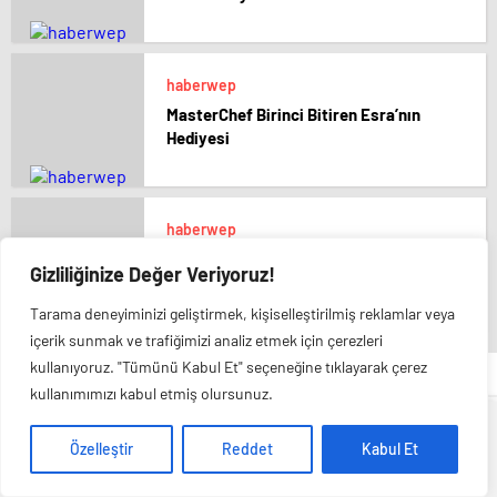
haberwep
MasterChef Birinci Bitiren Esra’nın
Hediyesi
haberwep
Yasemin Şefkatli’den Endişelendiren
Gizliliğinize Değer Veriyoruz!
Post
Tarama deneyiminizi geliştirmek, kişiselleştirilmiş reklamlar veya
içerik sunmak ve trafiğimizi analiz etmek için çerezleri
kullanıyoruz. "Tümünü Kabul Et" seçeneğine tıklayarak çerez
Haberwepte.com
kullanımımızı kabul etmiş olursunuz.
Veri politikasındaki amaçlarla sınırlı ve mevzuata uygun şekilde
Özelleştir
Reddet
Kabul Et
çerez konumlandırmaktayız. Detaylar için
veri politikamızı
inceleyebilirsiniz.