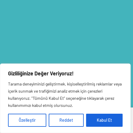
Gizliliğinize Değer Veriyoruz!
Tarama deneyiminizi geliştirmek, kişiselleştirilmiş reklamlar veya
içerik sunmak ve trafiğimizi analiz etmek için çerezleri
kullanıyoruz. "Tümünü Kabul Et" seçeneğine tıklayarak çerez
kullanımımızı kabul etmiş olursunuz.
Veri politikasındaki amaçlarla sınırlı ve mevzuata uygun şekilde
Özelleştir
Reddet
Kabul Et
çerez konumlandırmaktayız. Detaylar için
veri politikamızı
inceleyebilirsiniz.