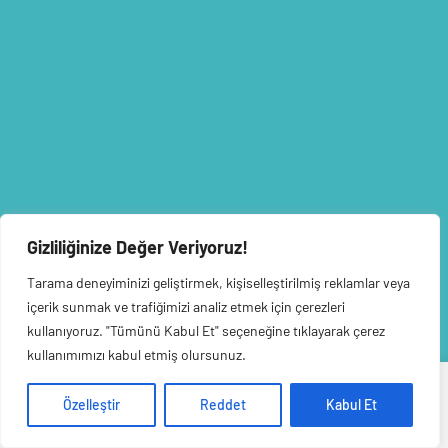
Gizliliğinize Değer Veriyoruz!
Tarama deneyiminizi geliştirmek, kişiselleştirilmiş reklamlar veya
içerik sunmak ve trafiğimizi analiz etmek için çerezleri
kullanıyoruz. "Tümünü Kabul Et" seçeneğine tıklayarak çerez
kullanımımızı kabul etmiş olursunuz.
Veri politikasındaki amaçlarla sınırlı ve mevzuata uygun şekilde
Özelleştir
Reddet
Kabul Et
çerez konumlandırmaktayız. Detaylar için
veri politikamızı
inceleyebilirsiniz.