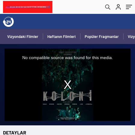
Vizyondaki Filmler
Haftanın Filmleri
Popüler Fragmanlar
Viz
This
is
a
No compatible source was found for this media.
modal
window.
DETAYLAR