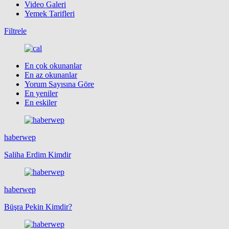
Video Galeri
Yemek Tarifleri
Filtrele
En çok okunanlar
En az okunanlar
Yorum Sayısına Göre
En yeniler
En eskiler
haberwep
Saliha Erdim Kimdir
haberwep
Büşra Pekin Kimdir?