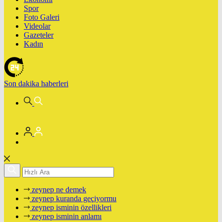
Spor
Foto Galeri
Videolar
Gazeteler
Kadın
Son dakika
haberleri
zeynep ne demek
zeynep kuranda geçiyormu
zeynep isminin özellikleri
zeynep isminin anlamı