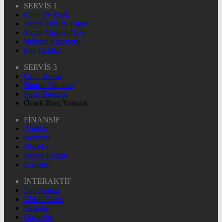
SERVİS 1
Canlı Tv Dark
Yayın Akışları Light
Yayın Akışları Dark
Nöbetçi Eczaneler
Son Dakika
SERVİS 3
Canlı Borsa
Namaz Vakitleri
Puan Durumu
Örnek Burç Yorumu
FİNANSİF
Altınlar
Dövizler
Hisseler
Kripto Paralar
Pariteler
İNTERAKTİF
Foto Galeri
Video Galeri
Yazarlar
Gazeteler