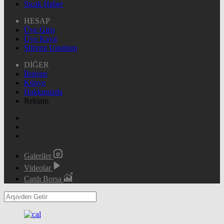
Sıcak Haber
HESAP
Üye Giriş
Üye Kayıt
Şifremi Unuttum
DİĞER
İletişim
Künye
Hakkımızda
Reklam
Galeriler
Videolar
Canlı Borsa