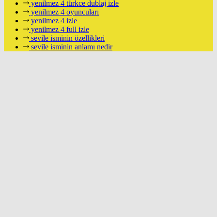
yenilmez 4 türkce dublaj izle
yenilmez 4 oyuncuları
yenilmez 4 izle
yenilmez 4 full izle
sevile isminin özellikleri
sevile isminin anlamı nedir