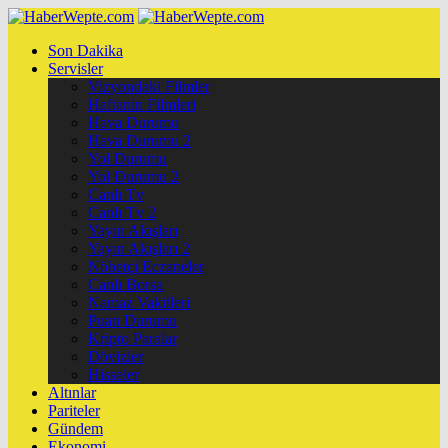
Son Dakika
Servisler
Vizyondaki Filmler
Haftanin Filmleri
Hava Durumu
Hava Durumu 2
Yol Durumu
Yol Durumu 2
Canlı Tv
Canlı Tv 2
Yayın Akışları
Yayın Akışları 2
Nöbetçi Eczaneler
Canlı Borsa
Namaz Vakitleri
Puan Durumu
Kripto Paralar
Dövizler
Hisseler
Altınlar
Pariteler
Gündem
Ekonomi