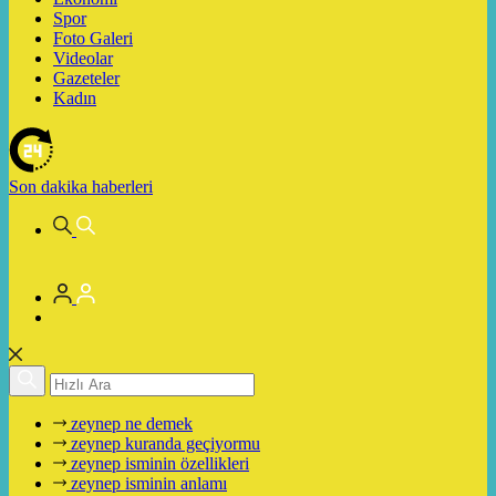
Spor
Foto Galeri
Videolar
Gazeteler
Kadın
Son dakika
haberleri
zeynep ne demek
zeynep kuranda geçiyormu
zeynep isminin özellikleri
zeynep isminin anlamı