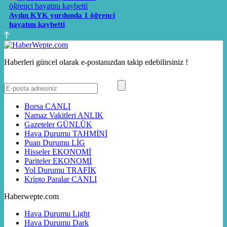
Aydın KYK yurdunda 1 öğrenci
hayatını kaybetti
Haberleri güncel olarak e-postanızdan takip edebilirsiniz !
Borsa
CANLI
Namaz Vakitleri
ANLIK
Gazeteler
GÜNLÜK
Hava Durumu
TAHMİNİ
Puan Durumu
LİG
Hisseler
EKONOMİ
Pariteler
EKONOMİ
Yol Durumu
TRAFİK
Kripto Paralar
CANLI
Haberwepte.com
Hava Durumu Light
Hava Durumu Dark