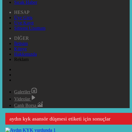
Sıcak Haber
HESAP
Üye Giriş
Üye Kayıt
Şifremi Unuttum
DİĞER
İletişim
Künye
Hakkımızda
Reklam
Galeriler
Videolar
Canlı Borsa
aydın kyk asansör düşmesi etiketi için sonuçlar