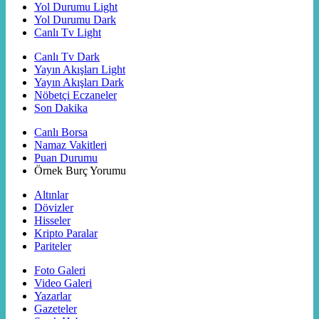
Yol Durumu Light
Yol Durumu Dark
Canlı Tv Light
Canlı Tv Dark
Yayın Akışları Light
Yayın Akışları Dark
Nöbetçi Eczaneler
Son Dakika
Canlı Borsa
Namaz Vakitleri
Puan Durumu
Örnek Burç Yorumu
Altınlar
Dövizler
Hisseler
Kripto Paralar
Pariteler
Foto Galeri
Video Galeri
Yazarlar
Gazeteler