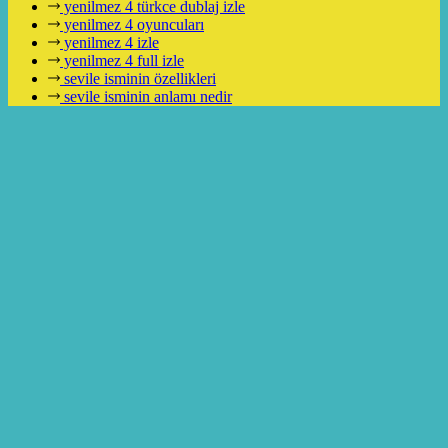
yenilmez 4 türkce dublaj izle
yenilmez 4 oyuncuları
yenilmez 4 izle
yenilmez 4 full izle
sevile isminin özellikleri
sevile isminin anlamı nedir