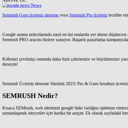
ABONE OL
News
Semrush Guru ücretsiz deneme
veya
Semrush Pro ücretsiz
tecrübe etm
Google arama neticelarında nasıl en üst sıralarda yer alırım düşünc
Semrush PRO aracını bizlere sunuyor. Başarılı pazarlama kampanyaları 
Kitlenizi çevrimiçi ortamda daha hızlı çekmenize ve büyütmenize yard
deneyin!
Semrush Ücretsiz deneme Sürümü 2023: Pro & Guru hesabını ücretsiz den
SEMRUSH Nedir?
Kısaca SEMrush, web sitemizin google’daki varlığını optimize etmeye
uzmanlaşmak isteyenler için harika bir araçtır. Ek olarak sayfadaki he