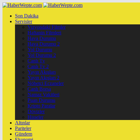
Son Dakika
Servisler
Vizyondaki Filmler
Haftanin Filmleri
Hava Durumu
Hava Durumu 2
Yol Durumu
Yol Durumu 2
Canlı Tv
Canlı Tv 2
Yayın Akışları
Yayın Akışları 2
Nöbetçi Eczaneler
Canlı Borsa
Namaz Vakitleri
Puan Durumu
Kripto Paralar
Dövizler
Hisseler
Altınlar
Pariteler
Gündem
Ekonomi