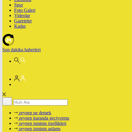
Spor
Foto Galeri
Videolar
Gazeteler
Kadın
Son dakika
haberleri
zeynep ne demek
zeynep kuranda geçiyormu
zeynep isminin özellikleri
zeynep isminin anlamı