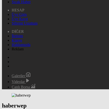
Sıcak Haber
HESAP
Üye Giriş
Üye Kayıt
Şifremi Unuttum
DİĞER
İletişim
Künye
Hakkımızda
Reklam
Galeriler
Videolar
Canlı Borsa
haberwep