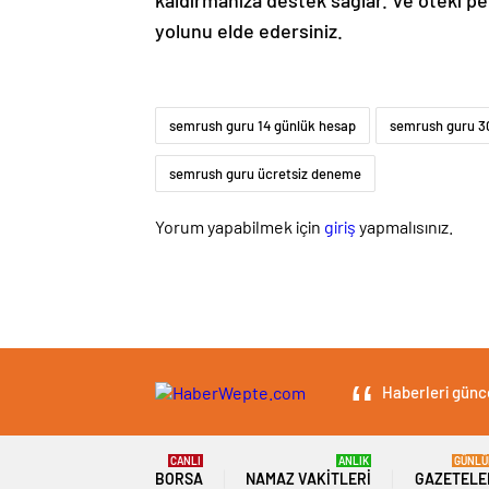
kaldırmanıza destek sağlar. Ve öteki pek
yolunu elde edersiniz.
semrush guru 14 günlük hesap
semrush guru 30
semrush guru ücretsiz deneme
Yorum yapabilmek için
giriş
yapmalısınız.
Haberleri günce
CANLI
ANLIK
GÜNLÜ
BORSA
NAMAZ VAKITLERI
GAZETELE