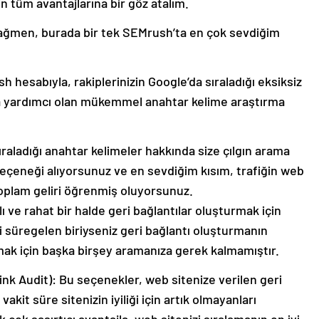
in tüm avantajlarına bir göz atalım.
 rağmen, burada bir tek SEMrush’ta en çok sevdiğim
 hesabıyla, rakiplerinizin Google’da sıraladığı eksiksiz
za yardımcı olan mükemmel anahtar kelime araştırma
ıraladığı anahtar kelimeler hakkında size çılgın arama
seçeneği alıyorsunuz ve en sevdiğim kısım, trafiğin web
oplam geliri öğrenmiş oluyorsunuz.
ı ve rahat bir halde geri bağlantılar oluşturmak için
ni süregelen biriyseniz geri bağlantı oluşturmanın
lmak için başka birşey aramanıza gerek kalmamıştır.
ink Audit): Bu seçenekler, web sitenize verilen geri
vakit süre sitenizin iyiliği için artık olmayanları