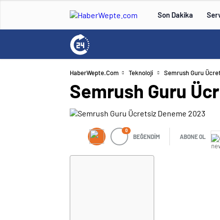
Son Dakika
Serv
HaberWepte.com
Teknoloji
Semrush Guru Ücre
Semrush Guru Ücr
0
BEĞENDİM
ABONE OL