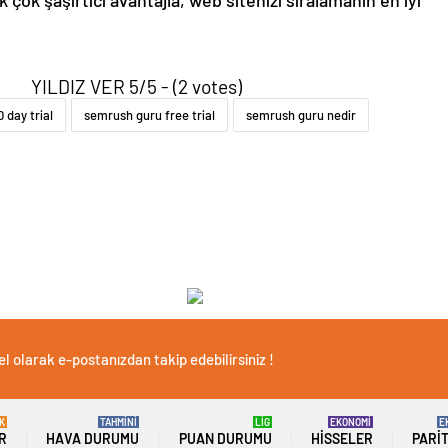
 çok şaşırtıcı avantajla, web sitenizi sıralamanın en iyi
YILDIZ VER 5/5 - (2 votes)
 day trial
semrush guru free trial
semrush guru nedir
l olarak e-postanızdan takip edebilirsiniz !
K
TAHMİNİ
LİG
EKONOMİ
E
R
HAVA DURUMU
PUAN DURUMU
HISSELER
PARI