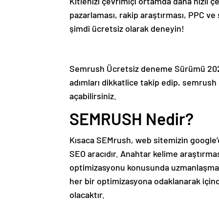
Kitlenizi çevrimiçi ortamda daha hızlı
pazarlaması, rakip araştırması, PPC ve
şimdi ücretsiz olarak deneyin!
Semrush Ücretsiz deneme Sürümü 2023:
adımları dikkatlice takip edip, semrush
açabilirsiniz.
SEMRUSH Nedir?
Kısaca SEMrush, web sitemizin google’d
SEO aracıdır. Anahtar kelime araştırma
optimizasyonu konusunda uzmanlaşmak is
her bir optimizasyona odaklanarak içind
olacaktır.