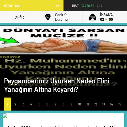
BIST
13.779,39
-0,14
Canlı Yol
İMSAK'A
29°C
Durumu
02
00
Peygamberimiz Uyurken Neden Elini
Yanağının Altına Koyardı?