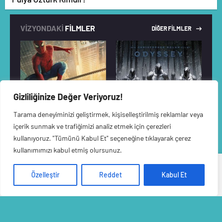
VİZYONDAKİ
FİLMLER
DİĞER FİLMLER
Gizliliğinize Değer Veriyoruz!
Tarama deneyiminizi geliştirmek, kişiselleştirilmiş reklamlar veya
içerik sunmak ve trafiğimizi analiz etmek için çerezleri
kullanıyoruz. "Tümünü Kabul Et" seçeneğine tıklayarak çerez
Örümcek-Adam: Yepyeni Bir Gün
The Odyssey
kullanımımızı kabul etmiş olursunuz.
Veri politikasındaki amaçlarla sınırlı ve mevzuata uygun şekilde
Özelleştir
Reddet
Kabul Et
çerez konumlandırmaktayız. Detaylar için
veri politikamızı
Haberwepte.com
inceleyebilirsiniz.