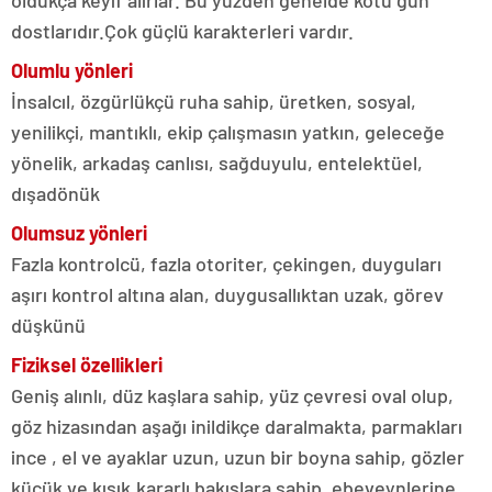
oldukça keyif alırlar. Bu yüzden genelde kötü gün
dostlarıdır.Çok güçlü karakterleri vardır.
Olumlu yönleri
İnsalcıl, özgürlükçü ruha sahip, üretken, sosyal,
yenilikçi, mantıklı, ekip çalışmasın yatkın, geleceğe
yönelik, arkadaş canlısı, sağduyulu, entelektüel,
dışadönük
Olumsuz yönleri
Fazla kontrolcü, fazla otoriter, çekingen, duyguları
aşırı kontrol altına alan, duygusallıktan uzak, görev
düşkünü
Fiziksel özellikleri
Geniş alınlı, düz kaşlara sahip, yüz çevresi oval olup,
göz hizasından aşağı inildikçe daralmakta, parmakları
ince , el ve ayaklar uzun, uzun bir boyna sahip, gözler
küçük ve kısık,kararlı bakışlara sahip, ebeveynlerine