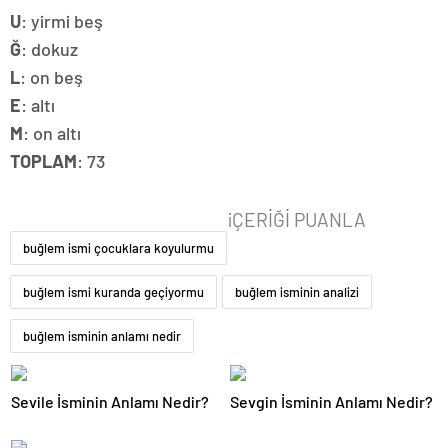
U
: yirmi beş
Ğ
: dokuz
L
: on beş
E
: altı
M
: on altı
TOPLAM
: 73
iÇERİĞİ PUANLA
buğlem ismi çocuklara koyulurmu
buğlem ismi kuranda geçiyormu
buğlem isminin analizi
buğlem isminin anlamı nedir
Sevile İsminin Anlamı Nedir?
Sevgin İsminin Anlamı Nedir?