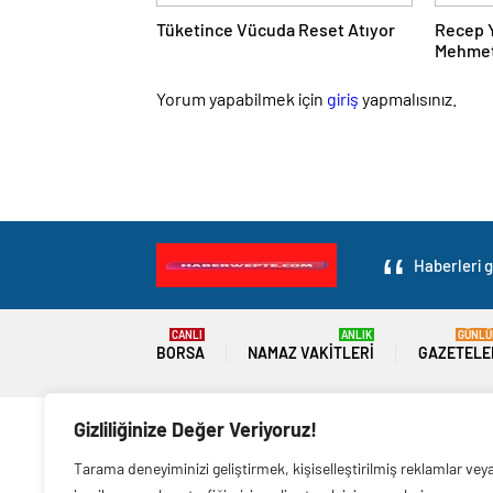
Tüketince Vücuda Reset Atıyor
Recep Y
Mehmet
Yorum yapabilmek için
giriş
yapmalısınız.
Haberleri g
CANLI
ANLIK
GÜNLÜ
BORSA
NAMAZ VAKITLERI
GAZETELE
Gizliliğinize Değer Veriyoruz!
Hava Durumu Light
Canlı Tv Dark
Tarama deneyiminizi geliştirmek, kişiselleştirilmiş reklamlar vey
Hava Durumu Dark
Yayın Akışları Light