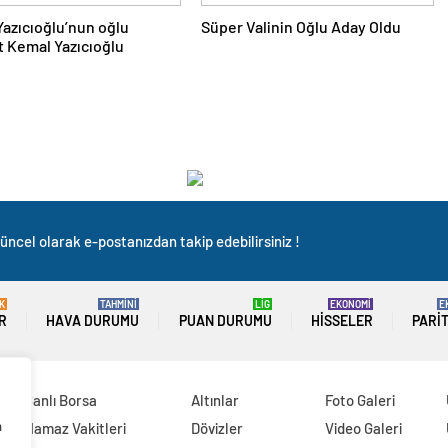
azıcıoğlu’nun oğlu
Süper Valinin Oğlu Aday Oldu
 Kemal Yazıcıoğlu
üncel olarak e-postanızdan takip edebilirsiniz !
K
TAHMİNİ
LİG
EKONOMİ
E
R
HAVA DURUMU
PUAN DURUMU
HISSELER
PARI
Canlı Borsa
Altınlar
Foto Galeri
a
Namaz Vakitleri
Dövizler
Video Galeri