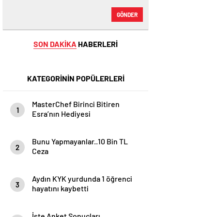
GÖNDER
SON DAKİKA
HABERLERİ
KATEGORİNİN POPÜLERLERİ
MasterChef Birinci Bitiren
1
Esra’nın Hediyesi
Bunu Yapmayanlar..10 Bin TL
2
Ceza
Aydın KYK yurdunda 1 öğrenci
3
hayatını kaybetti
İşte Anket Sonuçları