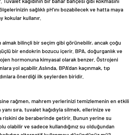
r. Tuvalet kağıdının bir bahar bahçesi gibi kokmasını
ölgelerinizin sağlıklı pH’ını bozabilecek ve hatta maya
 kokular kullanır.
almak bilinçli bir seçim gibi görünebilir, ancak çoğu
üçlü bir endokrin bozucu içerir. BPA, doğurganlık ve
trojen hormonuna kimyasal olarak benzer. Östrojeni
runlara yol açabilir.Aslında, BPA’dan kaçınmak, tıp
ınlara önerdiği ilk şeylerden biridir.
esine rağmen, mahrem yerlerinizi temizlemenin en etkili
yanı sıra, tuvalet kağıdıyla silmek, ellerinize ve
a riskini de beraberinde getirir. Bunun yerine su
olu olabilir ve sadece kullandığınız su olduğundan
let kağıdına alternatif kullanmayı düşündünüz mü?