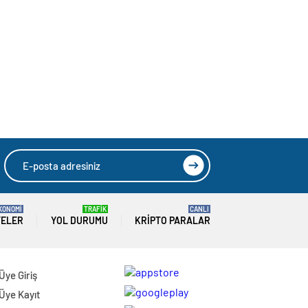
KONOMİ
TRAFİK
CANLI
TELER
YOL DURUMU
KRIPTO PARALAR
Üye Giriş
Üye Kayıt