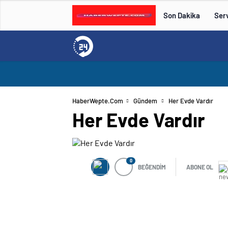
Son Dakika
Serv
HaberWepte.com
Gündem
Her Evde Vardır
Her Evde Vardır
0
BEĞENDİM
ABONE OL