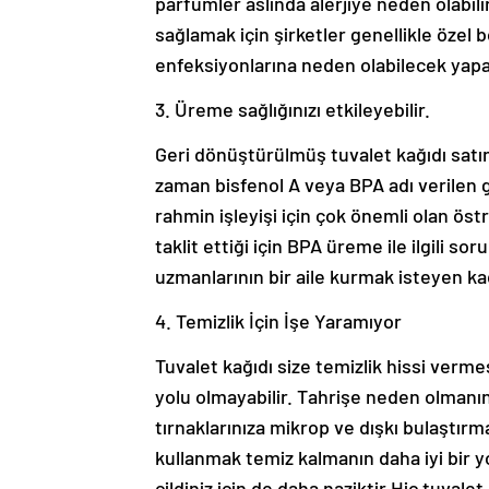
parfümler aslında alerjiye neden olabili
sağlamak için şirketler genellikle özel b
enfeksiyonlarına neden olabilecek yapay
3. Üreme sağlığınızı etkileyebilir.
Geri dönüştürülmüş tuvalet kağıdı satın 
zaman bisfenol A veya BPA adı verilen g
rahmin işleyişi için çok önemli olan ös
taklit ettiği için BPA üreme ile ilgili so
uzmanlarının bir aile kurmak isteyen kad
4. Temizlik İçin İşe Yaramıyor
Tuvalet kağıdı size temizlik hissi verm
yolu olmayabilir. Tahrişe neden olmanın 
tırnaklarınıza mikrop ve dışkı bulaştırm
kullanmak temiz kalmanın daha iyi bir y
cildiniz için de daha naziktir.Hiç tuva